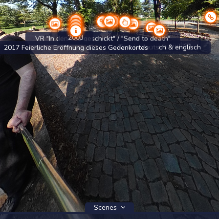
2003
VR "In den Tod geschickt" / "Send to death"
Text in deutsch & english
Text in deutsch & englisch
2017 Feierliche Eröffnung dieses Gedenkortes
Scenes